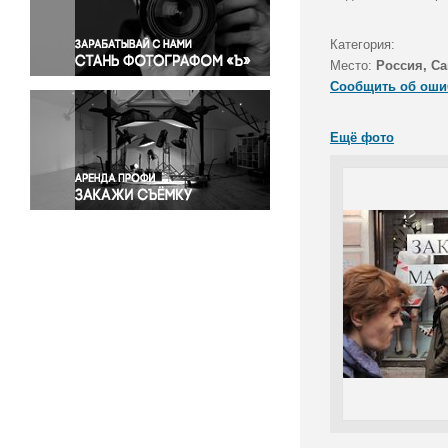
Правосудие
Происшествия и конфликты
Категория:
Религия
Место:
Россия, Са
Сообщить об оши
Светская жизнь
Спорт
Ещё фото
Экология
Экономика и бизнес