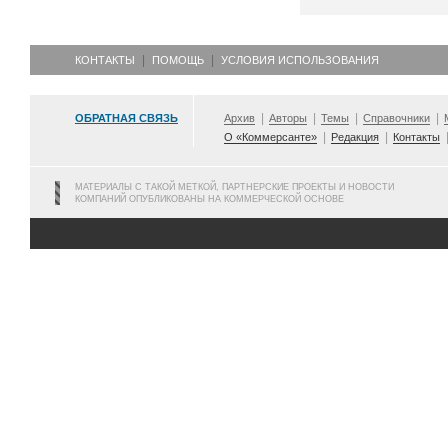
КОНТАКТЫ
ПОМОЩЬ
УСЛОВИЯ ИСПОЛЬЗОВАНИЯ
ОБРАТНАЯ СВЯЗЬ
Архив
Авторы
Темы
Справочники
О «Коммерсанте»
Редакция
Контакты
МАТЕРИАЛЫ С ТАКОЙ МЕТКОЙ, ПАРТНЕРСКИЕ ПРОЕКТЫ И НОВОСТИ
КОМПАНИЙ ОПУБЛИКОВАНЫ НА КОММЕРЧЕСКОЙ ОСНОВЕ