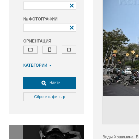
№ ФОТОГРАФИИ
ОРИЕНТАЦИЯ
КАТЕГОРИИ
Армия и ВПК
Досуг, туризм и отдых
Найти
Культура
Медицина
Сбросить фильтр
Наука
Образование
Общество
Окружающая среда
Политика
Виды Хошимина. Би