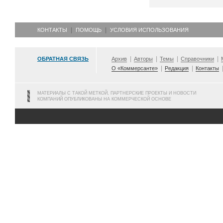
КОНТАКТЫ
ПОМОЩЬ
УСЛОВИЯ ИСПОЛЬЗОВАНИЯ
ОБРАТНАЯ СВЯЗЬ
Архив
Авторы
Темы
Справочники
О «Коммерсанте»
Редакция
Контакты
МАТЕРИАЛЫ С ТАКОЙ МЕТКОЙ, ПАРТНЕРСКИЕ ПРОЕКТЫ И НОВОСТИ
КОМПАНИЙ ОПУБЛИКОВАНЫ НА КОММЕРЧЕСКОЙ ОСНОВЕ