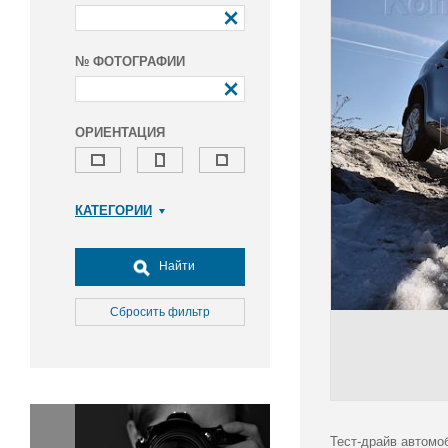
№ ФОТОГРАФИИ
ОРИЕНТАЦИЯ
КАТЕГОРИИ
Армия и ВПК
Досуг, туризм и отдых
Найти
Культура
Медицина
Сбросить фильтр
Наука
Образование
Общество
Окружающая среда
Политика
Тест-драйв автомоб