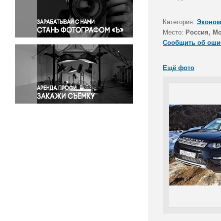
Правосудие
Происшествия и конфликты
Категория:
Эконом
Религия
Место:
Россия, М
Сообщить об оши
Светская жизнь
Спорт
Ещё фото
Экология
Экономика и бизнес