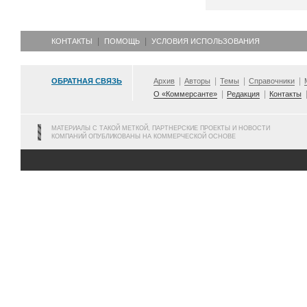
КОНТАКТЫ
ПОМОЩЬ
УСЛОВИЯ ИСПОЛЬЗОВАНИЯ
ОБРАТНАЯ СВЯЗЬ
Архив
Авторы
Темы
Справочники
О «Коммерсанте»
Редакция
Контакты
МАТЕРИАЛЫ С ТАКОЙ МЕТКОЙ, ПАРТНЕРСКИЕ ПРОЕКТЫ И НОВОСТИ
КОМПАНИЙ ОПУБЛИКОВАНЫ НА КОММЕРЧЕСКОЙ ОСНОВЕ