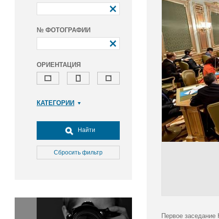
№ ФОТОГРАФИИ
ОРИЕНТАЦИЯ
КАТЕГОРИИ
Армия и ВПК
Досуг, туризм и отдых
Найти
Культура
Медицина
Сбросить фильтр
Наука
Образование
Общество
Окружающая среда
Политика
Первое заседание 