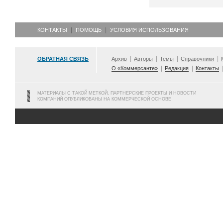
КОНТАКТЫ
ПОМОЩЬ
УСЛОВИЯ ИСПОЛЬЗОВАНИЯ
ОБРАТНАЯ СВЯЗЬ
Архив
Авторы
Темы
Справочники
О «Коммерсанте»
Редакция
Контакты
МАТЕРИАЛЫ С ТАКОЙ МЕТКОЙ, ПАРТНЕРСКИЕ ПРОЕКТЫ И НОВОСТИ
КОМПАНИЙ ОПУБЛИКОВАНЫ НА КОММЕРЧЕСКОЙ ОСНОВЕ