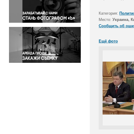
Правосудие
Происшествия и конфликты
Категория:
Полити
Религия
Место:
Украина, К
Сообщить об оши
Светская жизнь
Спорт
Ещё фото
Экология
Экономика и бизнес