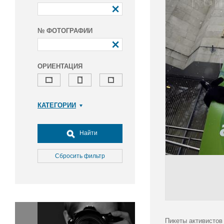
№ ФОТОГРАФИИ
ОРИЕНТАЦИЯ
КАТЕГОРИИ
Армия и ВПК
Досуг, туризм и отдых
Найти
Культура
Медицина
Сбросить фильтр
Наука
Образование
Общество
Окружающая среда
Политика
Пикеты активистов