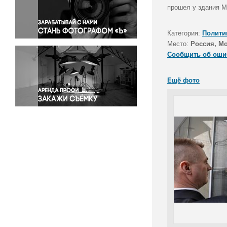
Правосудие
прошел у здания М
Происшествия и конфликты
Религия
Категория:
Полити
Место:
Россия, М
Светская жизнь
Сообщить об оши
Спорт
Экология
Ещё фото
Экономика и бизнес