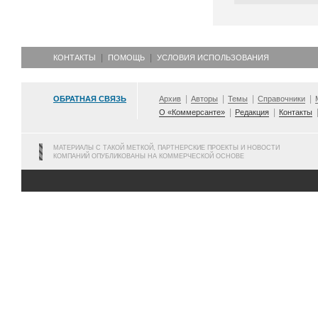
КОНТАКТЫ
ПОМОЩЬ
УСЛОВИЯ ИСПОЛЬЗОВАНИЯ
ОБРАТНАЯ СВЯЗЬ
Архив
Авторы
Темы
Справочники
О «Коммерсанте»
Редакция
Контакты
МАТЕРИАЛЫ С ТАКОЙ МЕТКОЙ, ПАРТНЕРСКИЕ ПРОЕКТЫ И НОВОСТИ
КОМПАНИЙ ОПУБЛИКОВАНЫ НА КОММЕРЧЕСКОЙ ОСНОВЕ