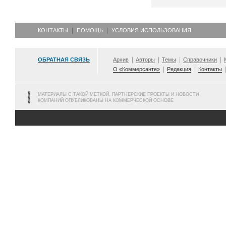
КОНТАКТЫ
ПОМОЩЬ
УСЛОВИЯ ИСПОЛЬЗОВАНИЯ
ОБРАТНАЯ СВЯЗЬ
Архив
Авторы
Темы
Справочники
О «Коммерсанте»
Редакция
Контакты
МАТЕРИАЛЫ С ТАКОЙ МЕТКОЙ, ПАРТНЕРСКИЕ ПРОЕКТЫ И НОВОСТИ
КОМПАНИЙ ОПУБЛИКОВАНЫ НА КОММЕРЧЕСКОЙ ОСНОВЕ