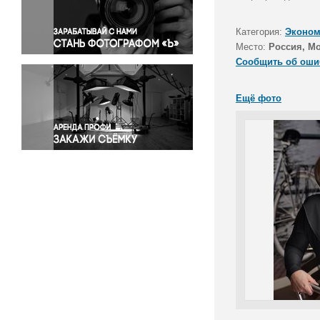
Правосудие
Происшествия и конфликты
Категория:
Эконом
Религия
Место:
Россия, М
Сообщить об оши
Светская жизнь
Спорт
Ещё фото
Экология
Экономика и бизнес