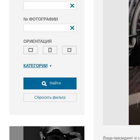
№ ФОТОГРАФИИ
ОРИЕНТАЦИЯ
КАТЕГОРИИ
Армия и ВПК
Досуг, туризм и отдых
Найти
Культура
Медицина
Сбросить фильтр
Наука
Образование
Общество
Окружающая среда
Политика
Вице-президент и 