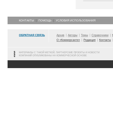
КОНТАКТЫ
ПОМОЩЬ
УСЛОВИЯ ИСПОЛЬЗОВАНИЯ
ОБРАТНАЯ СВЯЗЬ
Архив
Авторы
Темы
Справочники
О «Коммерсанте»
Редакция
Контакты
МАТЕРИАЛЫ С ТАКОЙ МЕТКОЙ, ПАРТНЕРСКИЕ ПРОЕКТЫ И НОВОСТИ
КОМПАНИЙ ОПУБЛИКОВАНЫ НА КОММЕРЧЕСКОЙ ОСНОВЕ