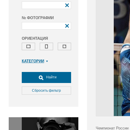
№ ФОТОГРАФИИ
ОРИЕНТАЦИЯ
КАТЕГОРИИ
Армия и ВПК
Досуг, туризм и отдых
Найти
Культура
Медицина
Сбросить фильтр
Наука
Образование
Общество
Окружающая среда
Политика
Чемпионат России 