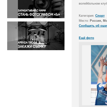
Правосудие
волейбольном клуб
Происшествия и конфликты
Религия
Категория:
Спорт
Место:
Россия, М
Светская жизнь
Сообщить об оши
Спорт
Экология
Ещё фото
Экономика и бизнес