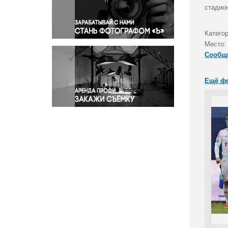
Правосудие
стадио
Происшествия и конфликты
Религия
Катего
Место:
Светская жизнь
Сообщ
Спорт
Экология
Ещё ф
Экономика и бизнес