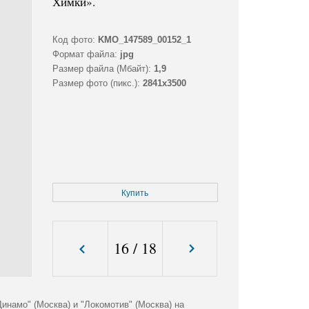
Химки».
Код фото:
KMO_147589_00152_1
Формат файла:
jpg
Размер файла (Мбайт):
1,9
Размер фото (пикс.):
2841x3500
Купить
16
/
18
инамо" (Москва) и "Локомотив" (Москва) на