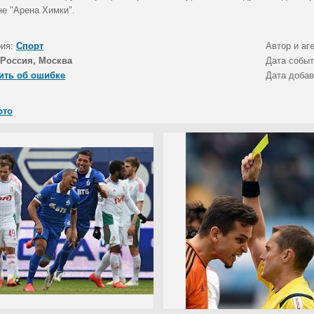
не "Арена Химки".
рия:
Спорт
Автор и аг
Россия, Москва
Дата собы
ить об ошибке
Дата доба
ото