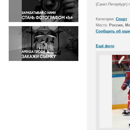
Правосудие
(Санкт-Петербург)
Происшествия и конфликты
Религия
Категория:
Спорт
Место:
Россия, М
Светская жизнь
Сообщить об оши
Спорт
Экология
Ещё фото
Экономика и бизнес