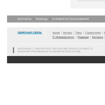
КОНТАКТЫ
ПОМОЩЬ
УСЛОВИЯ ИСПОЛЬЗОВАНИЯ
ОБРАТНАЯ СВЯЗЬ
Архив
Авторы
Темы
Справочники
О «Коммерсанте»
Редакция
Контакты
МАТЕРИАЛЫ С ТАКОЙ МЕТКОЙ, ПАРТНЕРСКИЕ ПРОЕКТЫ И НОВОСТИ
КОМПАНИЙ ОПУБЛИКОВАНЫ НА КОММЕРЧЕСКОЙ ОСНОВЕ