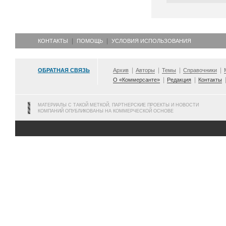
КОНТАКТЫ
ПОМОЩЬ
УСЛОВИЯ ИСПОЛЬЗОВАНИЯ
ОБРАТНАЯ СВЯЗЬ
Архив
Авторы
Темы
Справочники
О «Коммерсанте»
Редакция
Контакты
МАТЕРИАЛЫ С ТАКОЙ МЕТКОЙ, ПАРТНЕРСКИЕ ПРОЕКТЫ И НОВОСТИ
КОМПАНИЙ ОПУБЛИКОВАНЫ НА КОММЕРЧЕСКОЙ ОСНОВЕ