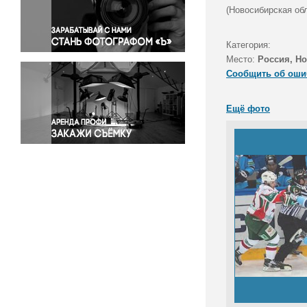
Правосудие
(Новосибирская обл
Происшествия и конфликты
Религия
Категория:
Место:
Россия, Н
Светская жизнь
Сообщить об оши
Спорт
Экология
Ещё фото
Экономика и бизнес