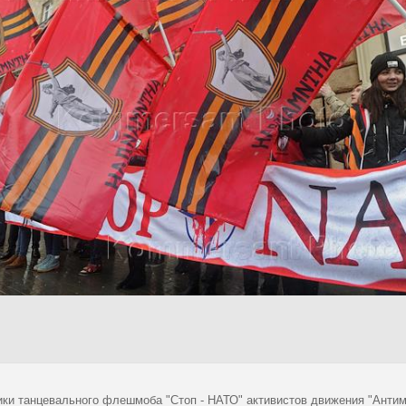
ики танцевального флешмоба "Стоп - НАТО" активистов движения "Антим