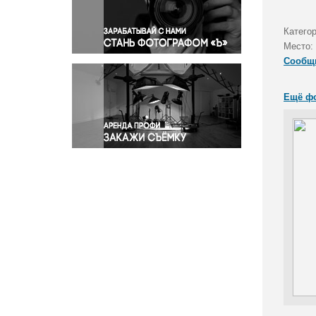
Правосудие
Происшествия и конфликты
Катего
Религия
Место:
Сообщ
Светская жизнь
Спорт
Ещё ф
Экология
Экономика и бизнес