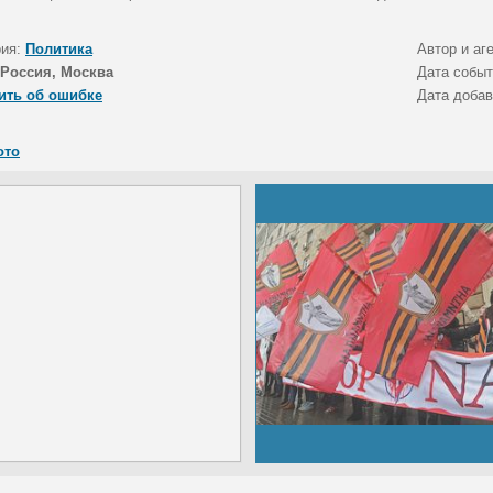
рия:
Политика
Автор и аг
Россия, Москва
Дата собы
ить об ошибке
Дата доба
ото