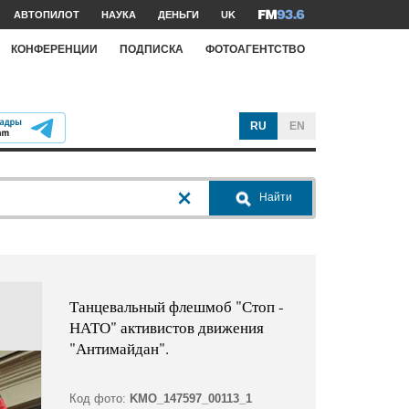
АВТОПИЛОТ
НАУКА
ДЕНЬГИ
UK
КОНФЕРЕНЦИИ
ПОДПИСКА
ФОТОАГЕНТСТВО
RU
EN
Найти
Танцевальный флешмоб "Стоп -
НАТО" активистов движения
"Антимайдан".
Код фото:
KMO_147597_00113_1