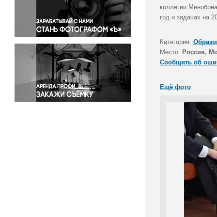
Правосудие
коллегии Минобрна
год и задачах на 20
Происшествия и конфликты
Религия
Категория:
Образо
Светская жизнь
Место:
Россия, М
Спорт
Сообщить об оши
Экология
Экономика и бизнес
Ещё фото