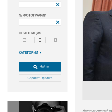
№ ФОТОГРАФИИ
ОРИЕНТАЦИЯ
КАТЕГОРИИ
Армия и ВПК
Досуг, туризм и отдых
Найти
Культура
Медицина
Сбросить фильтр
Наука
Образование
Общество
Окружающая среда
Политика
Уполномоченный пр