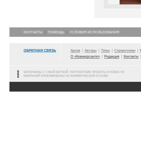
КОНТАКТЫ
ПОМОЩЬ
УСЛОВИЯ ИСПОЛЬЗОВАНИЯ
ОБРАТНАЯ СВЯЗЬ
Архив
Авторы
Темы
Справочники
О «Коммерсанте»
Редакция
Контакты
МАТЕРИАЛЫ С ТАКОЙ МЕТКОЙ, ПАРТНЕРСКИЕ ПРОЕКТЫ И НОВОСТИ
КОМПАНИЙ ОПУБЛИКОВАНЫ НА КОММЕРЧЕСКОЙ ОСНОВЕ