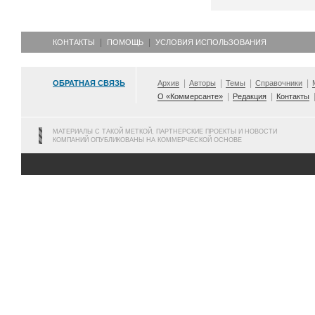
КОНТАКТЫ
ПОМОЩЬ
УСЛОВИЯ ИСПОЛЬЗОВАНИЯ
ОБРАТНАЯ СВЯЗЬ
Архив
Авторы
Темы
Справочники
О «Коммерсанте»
Редакция
Контакты
МАТЕРИАЛЫ С ТАКОЙ МЕТКОЙ, ПАРТНЕРСКИЕ ПРОЕКТЫ И НОВОСТИ
КОМПАНИЙ ОПУБЛИКОВАНЫ НА КОММЕРЧЕСКОЙ ОСНОВЕ