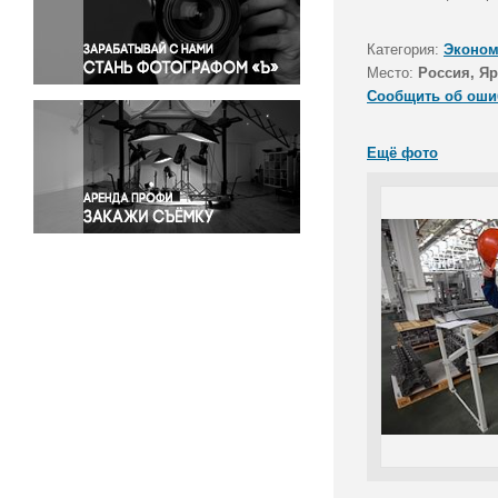
Правосудие
Происшествия и конфликты
Категория:
Эконом
Религия
Место:
Россия, Яр
Сообщить об оши
Светская жизнь
Спорт
Ещё фото
Экология
Экономика и бизнес