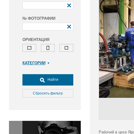
№ ФОТОГРАФИИ
ОРИЕНТАЦИЯ
КАТЕГОРИИ
Армия и ВПК
Досуг, туризм и отдых
Найти
Культура
Медицина
Сбросить фильтр
Наука
Образование
Общество
Окружающая среда
Политика
Рабочий в цехе Яр