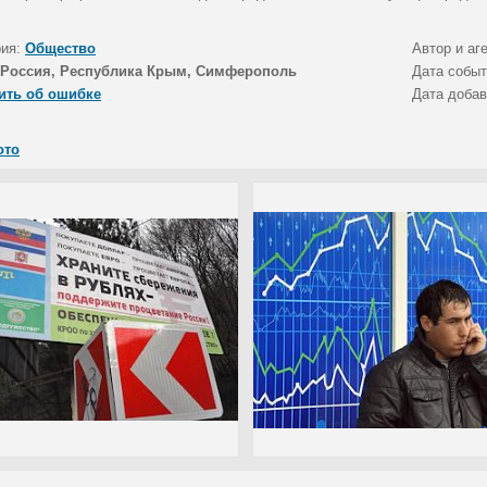
рия:
Общество
Автор и аг
Россия, Республика Крым, Симферополь
Дата собы
ить об ошибке
Дата доба
ото