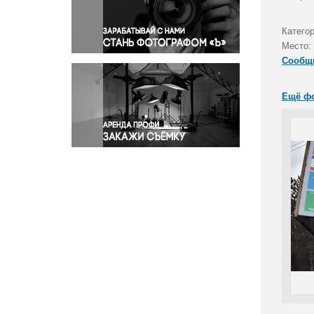
Правосудие
Происшествия и конфликты
Катего
Религия
Место:
Сообщ
Светская жизнь
Спорт
Ещё ф
Экология
Экономика и бизнес