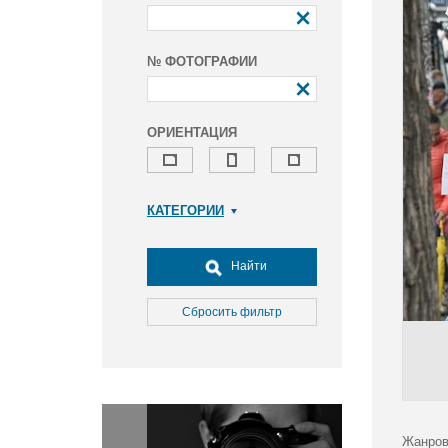
№ ФОТОГРАФИИ
ОРИЕНТАЦИЯ
КАТЕГОРИИ
Армия и ВПК
Досуг, туризм и отдых
Найти
Культура
Медицина
Сбросить фильтр
Наука
Образование
Общество
Окружающая среда
Политика
Жанров