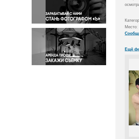
Правосудие
осмотр
Происшествия и конфликты
Религия
Катего
Место:
Светская жизнь
Сообщ
Спорт
Экология
Ещё ф
Экономика и бизнес