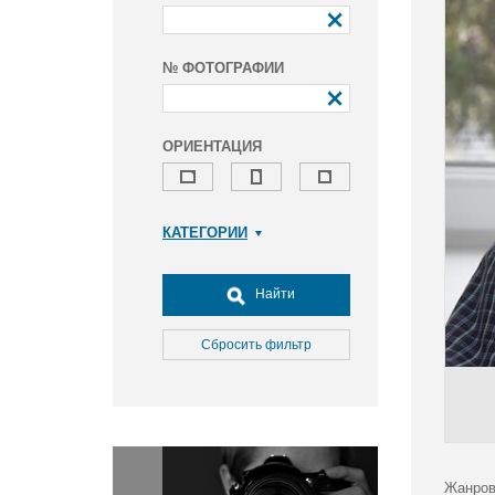
№ ФОТОГРАФИИ
ОРИЕНТАЦИЯ
КАТЕГОРИИ
Армия и ВПК
Досуг, туризм и отдых
Найти
Культура
Медицина
Сбросить фильтр
Наука
Образование
Общество
Окружающая среда
Политика
Жанров