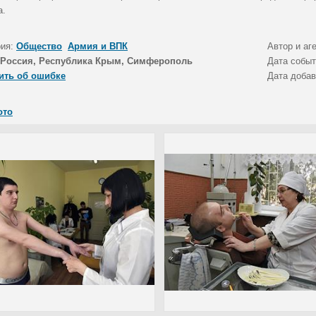
а.
рия:
Общество
Армия и ВПК
Автор и аг
Россия, Республика Крым, Симферополь
Дата собы
ить об ошибке
Дата доба
ото