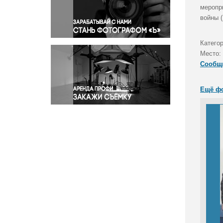
Правосудие
меропр
войны 
Происшествия и конфликты
Религия
Катего
Светская жизнь
Место:
Спорт
Сообщ
Экология
Экономика и бизнес
Ещё ф