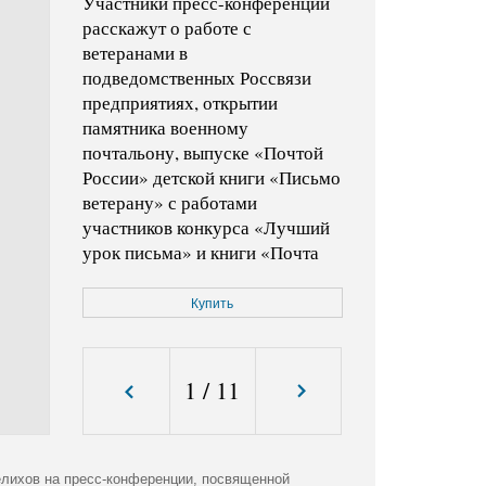
Участники пресс-конференции
расскажут о работе с
ветеранами в
подведомственных Россвязи
предприятиях, открытии
памятника военному
почтальону, выпуске «Почтой
России» детской книги «Письмо
ветерану» с работами
участников конкурса «Лучший
урок письма» и книги «Почта
победы» о почтовой связи во
время Великой Отечественной
Купить
войны и др в информационном
агентстве ТАСС.
1
/
11
Код фото:
KMO_147574_00034_1
Формат файла:
jpg
Размер файла (Мбайт):
5,6
лихов на пресс-конференции, посвященной
Размер фото (пикс.):
2390x3037