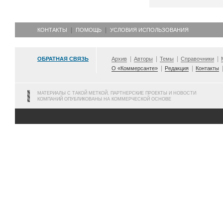
КОНТАКТЫ
ПОМОЩЬ
УСЛОВИЯ ИСПОЛЬЗОВАНИЯ
ОБРАТНАЯ СВЯЗЬ
Архив
Авторы
Темы
Справочники
О «Коммерсанте»
Редакция
Контакты
МАТЕРИАЛЫ С ТАКОЙ МЕТКОЙ, ПАРТНЕРСКИЕ ПРОЕКТЫ И НОВОСТИ
КОМПАНИЙ ОПУБЛИКОВАНЫ НА КОММЕРЧЕСКОЙ ОСНОВЕ