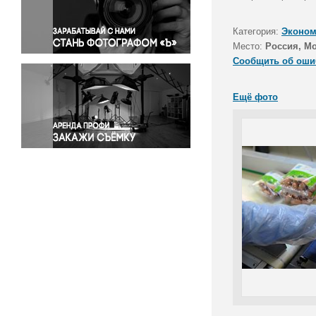
Правосудие
Происшествия и конфликты
Категория:
Эконом
Религия
Место:
Россия, М
Сообщить об оши
Светская жизнь
Спорт
Ещё фото
Экология
Экономика и бизнес