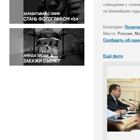
Правосудие
совещания с члена
на ближайшие годы
Происшествия и конфликты
Религия
Категория:
Полити
Светская жизнь
Место:
Россия, Мо
Спорт
Сообщить об оши
Экология
Экономика и бизнес
Ещё фото