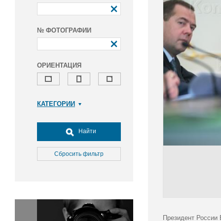
№ ФОТОГРАФИИ
ОРИЕНТАЦИЯ
КАТЕГОРИИ
Армия и ВПК
Досуг, туризм и отдых
Найти
Культура
Медицина
Сбросить фильтр
Наука
Образование
Общество
Окружающая среда
Политика
Президент России 