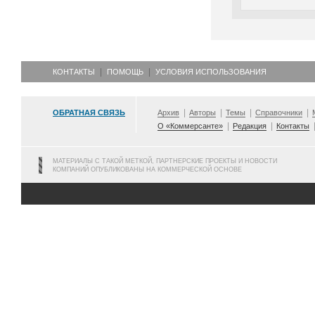
КОНТАКТЫ
ПОМОЩЬ
УСЛОВИЯ ИСПОЛЬЗОВАНИЯ
ОБРАТНАЯ СВЯЗЬ
Архив
Авторы
Темы
Справочники
О «Коммерсанте»
Редакция
Контакты
МАТЕРИАЛЫ С ТАКОЙ МЕТКОЙ, ПАРТНЕРСКИЕ ПРОЕКТЫ И НОВОСТИ
КОМПАНИЙ ОПУБЛИКОВАНЫ НА КОММЕРЧЕСКОЙ ОСНОВЕ