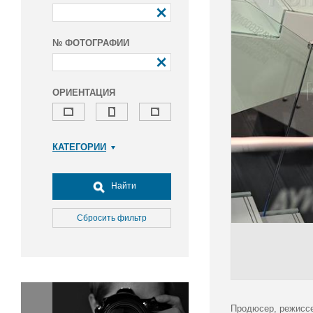
№ ФОТОГРАФИИ
ОРИЕНТАЦИЯ
КАТЕГОРИИ
Армия и ВПК
Досуг, туризм и отдых
Найти
Культура
Медицина
Сбросить фильтр
Наука
Образование
Общество
Окружающая среда
Политика
Продюсер, режиссе