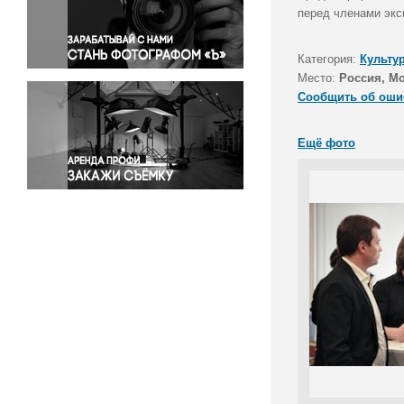
Правосудие
перед членами экс
Происшествия и конфликты
Религия
Категория:
Культу
Место:
Россия, М
Светская жизнь
Сообщить об оши
Спорт
Экология
Ещё фото
Экономика и бизнес