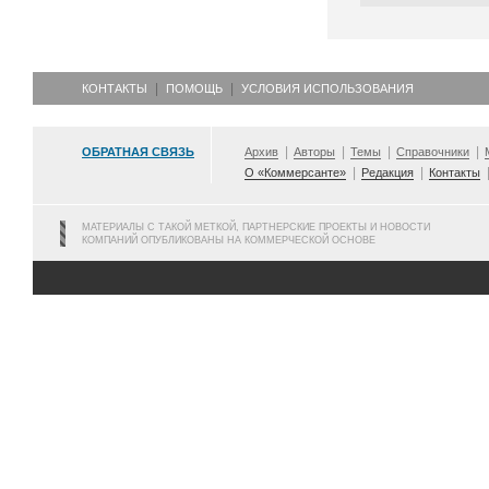
КОНТАКТЫ
ПОМОЩЬ
УСЛОВИЯ ИСПОЛЬЗОВАНИЯ
ОБРАТНАЯ СВЯЗЬ
Архив
Авторы
Темы
Справочники
О «Коммерсанте»
Редакция
Контакты
МАТЕРИАЛЫ С ТАКОЙ МЕТКОЙ, ПАРТНЕРСКИЕ ПРОЕКТЫ И НОВОСТИ
КОМПАНИЙ ОПУБЛИКОВАНЫ НА КОММЕРЧЕСКОЙ ОСНОВЕ