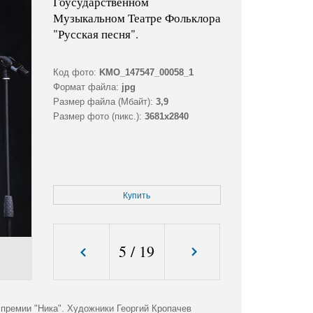
Гоусударственном
Музыкальном Театре Фольклора
"Русская песня".
Код фото:
KMO_147547_00058_1
Формат файла:
jpg
Размер файла (Мбайт):
3,9
Размер фото (пикс.):
3681x2840
Купить
5
/
19
премии "Ника". Художники Георгий Кропачев