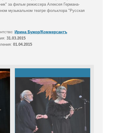
жник" за фильм режиссера Алексея Германа-
енном музыкальном театре фольклора "Русская
ентство:
Ирина Бужор/Коммерсантъ
тия:
31.03.2015
вления:
01.04.2015