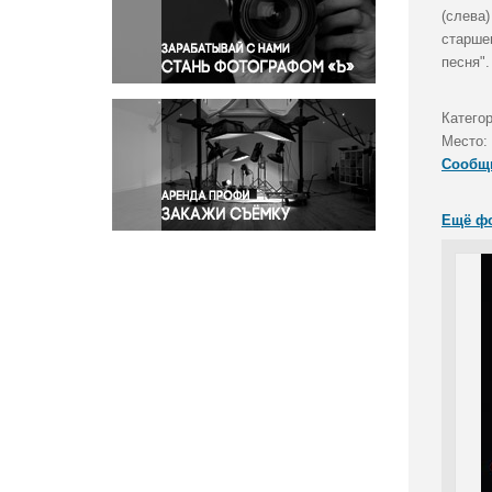
Правосудие
(слева
старше
Происшествия и конфликты
песня".
Религия
Светская жизнь
Катего
Спорт
Место:
Экология
Сообщ
Экономика и бизнес
Ещё ф