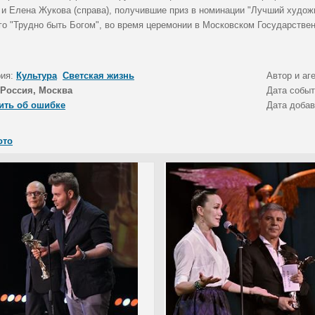
) и Елена Жукова (справа), получившие приз в номинации "Лучший худо
го "Трудно быть Богом", во время церемонии в Московском Государств
рия:
Культура
Светская жизнь
Автор и аг
Россия, Москва
Дата собы
ить об ошибке
Дата доба
ото