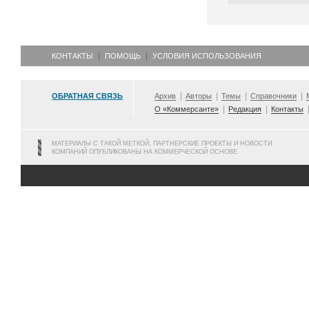
КОНТАКТЫ
ПОМОЩЬ
УСЛОВИЯ ИСПОЛЬЗОВАНИЯ
ОБРАТНАЯ СВЯЗЬ
Архив
Авторы
Темы
Справочники
О «Коммерсанте»
Редакция
Контакты
МАТЕРИАЛЫ С ТАКОЙ МЕТКОЙ, ПАРТНЕРСКИЕ ПРОЕКТЫ И НОВОСТИ
КОМПАНИЙ ОПУБЛИКОВАНЫ НА КОММЕРЧЕСКОЙ ОСНОВЕ