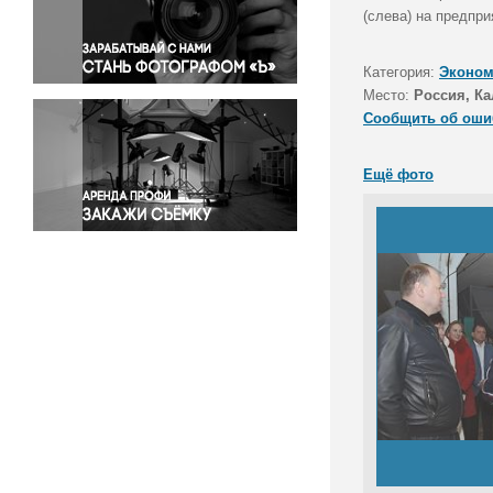
Правосудие
(слева) на предпр
Происшествия и конфликты
Религия
Категория:
Эконом
Место:
Россия, Ка
Светская жизнь
Сообщить об оши
Спорт
Экология
Ещё фото
Экономика и бизнес