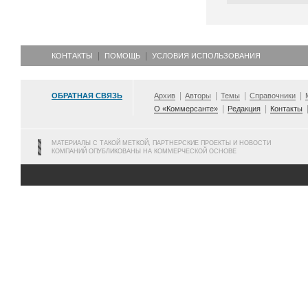
КОНТАКТЫ
ПОМОЩЬ
УСЛОВИЯ ИСПОЛЬЗОВАНИЯ
ОБРАТНАЯ СВЯЗЬ
Архив
Авторы
Темы
Справочники
О «Коммерсанте»
Редакция
Контакты
МАТЕРИАЛЫ С ТАКОЙ МЕТКОЙ, ПАРТНЕРСКИЕ ПРОЕКТЫ И НОВОСТИ
КОМПАНИЙ ОПУБЛИКОВАНЫ НА КОММЕРЧЕСКОЙ ОСНОВЕ