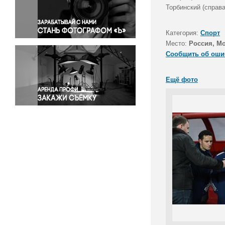
Правосудие
Торбинский (справа
Происшествия и конфликты
Религия
Категория:
Спорт
Место:
Россия, Мо
Светская жизнь
Сообщить об оши
Спорт
Экология
Ещё фото
Экономика и бизнес