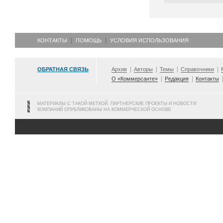
КОНТАКТЫ
ПОМОЩЬ
УСЛОВИЯ ИСПОЛЬЗОВАНИЯ
ОБРАТНАЯ СВЯЗЬ
Архив
Авторы
Темы
Справочники
О «Коммерсанте»
Редакция
Контакты
МАТЕРИАЛЫ С ТАКОЙ МЕТКОЙ, ПАРТНЕРСКИЕ ПРОЕКТЫ И НОВОСТИ
КОМПАНИЙ ОПУБЛИКОВАНЫ НА КОММЕРЧЕСКОЙ ОСНОВЕ