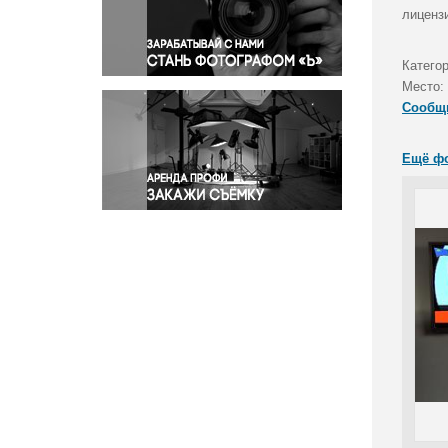
Правосудие
лиценз
Происшествия и конфликты
Религия
Катего
Место:
Светская жизнь
Сообщ
Спорт
Экология
Ещё ф
Экономика и бизнес