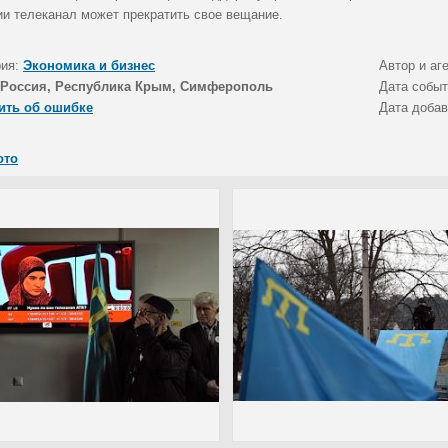
ии телеканал может прекратить свое вещание.
рия:
Экономика и бизнес
Автор и аг
Россия, Республика Крым, Симферополь
Дата собы
ить об ошибке
Дата доба
ото