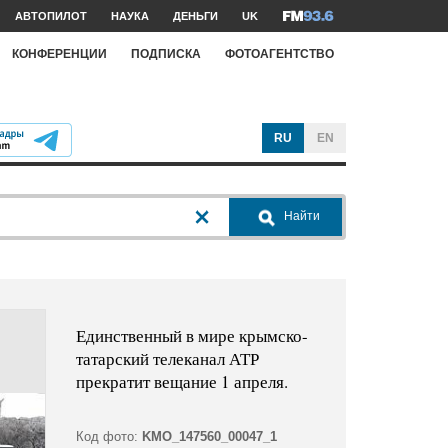
АВТОПИЛОТ
НАУКА
ДЕНЬГИ
UK
КОНФЕРЕНЦИИ
ПОДПИСКА
ФОТОАГЕНТСТВО
RU
EN
Найти
Единственный в мире крымско-
татарский телеканал АТР
прекратит вещание 1 апреля.
Код фото:
KMO_147560_00047_1