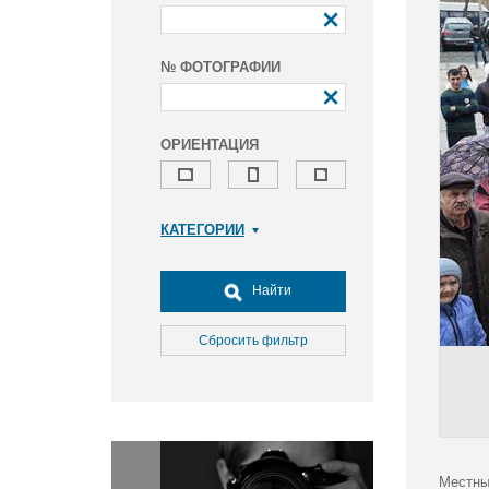
№ ФОТОГРАФИИ
ОРИЕНТАЦИЯ
КАТЕГОРИИ
Армия и ВПК
Досуг, туризм и отдых
Найти
Культура
Медицина
Сбросить фильтр
Наука
Образование
Общество
Окружающая среда
Политика
Местны