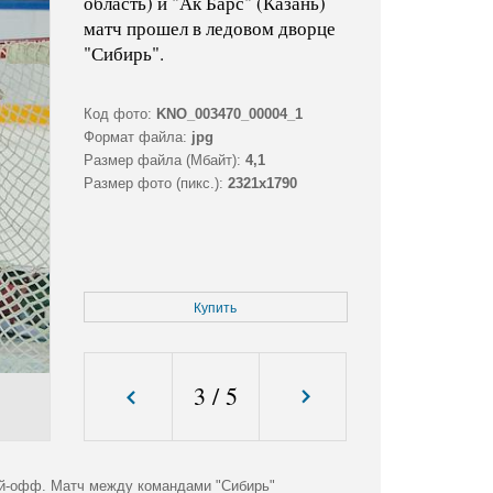
область) и "Ак Барс" (Казань)
матч прошел в ледовом дворце
"Сибирь".
Код фото:
KNO_003470_00004_1
Формат файла:
jpg
Размер файла (Мбайт):
4,1
Размер фото (пикс.):
2321x1790
Купить
3
/
5
лей-офф. Матч между командами "Сибирь"