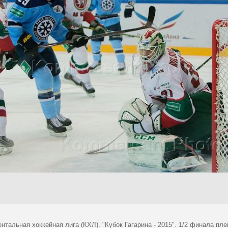
ентальная хоккейная лига (КХЛ). "Кубок Гагарина - 2015". 1/2 финала п