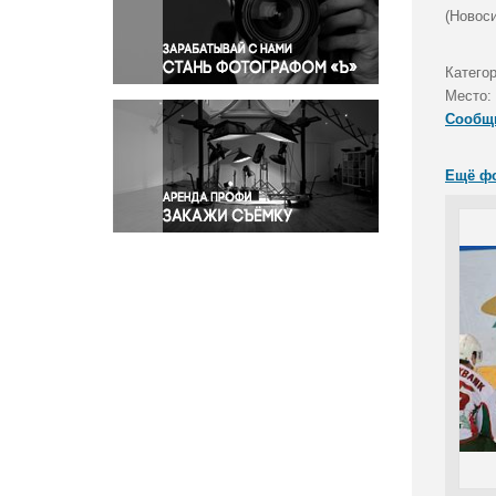
Правосудие
(Новоси
Происшествия и конфликты
Религия
Катего
Место:
Светская жизнь
Сообщ
Спорт
Экология
Ещё ф
Экономика и бизнес