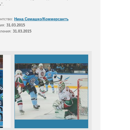
".
ентство:
Нина Семашко/Коммерсантъ
тия:
31.03.2015
вления:
31.03.2015