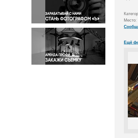
Правосудие
Происшествия и конфликты
Катего
Религия
Место:
Сообщ
Светская жизнь
Спорт
Ещё ф
Экология
Экономика и бизнес