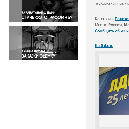
Правосудие
Жириновский на пр
Происшествия и конфликты
Религия
Категория:
Полити
Место:
Россия, М
Светская жизнь
Сообщить об оши
Спорт
Экология
Ещё фото
Экономика и бизнес