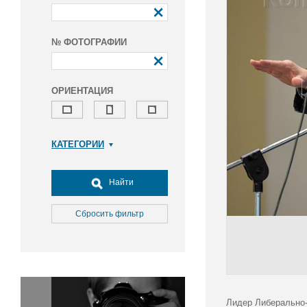
№ ФОТОГРАФИИ
ОРИЕНТАЦИЯ
КАТЕГОРИИ
Армия и ВПК
Досуг, туризм и отдых
Найти
Культура
Медицина
Сбросить фильтр
Наука
Образование
Общество
Окружающая среда
Политика
Лидер Либерально-