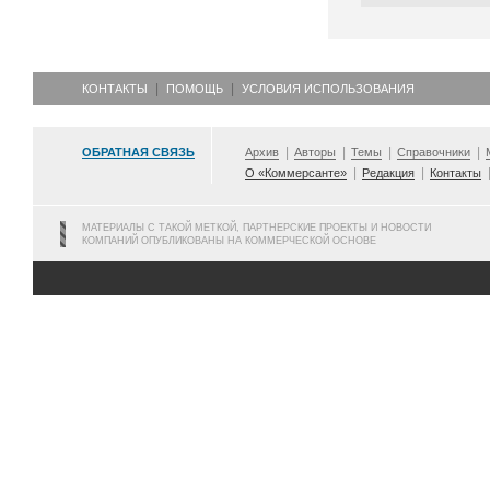
КОНТАКТЫ
ПОМОЩЬ
УСЛОВИЯ ИСПОЛЬЗОВАНИЯ
ОБРАТНАЯ СВЯЗЬ
Архив
Авторы
Темы
Справочники
О «Коммерсанте»
Редакция
Контакты
МАТЕРИАЛЫ С ТАКОЙ МЕТКОЙ, ПАРТНЕРСКИЕ ПРОЕКТЫ И НОВОСТИ
КОМПАНИЙ ОПУБЛИКОВАНЫ НА КОММЕРЧЕСКОЙ ОСНОВЕ