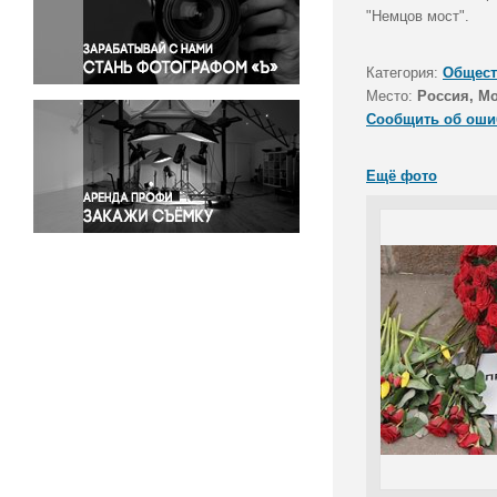
Правосудие
"Немцов мост".
Происшествия и конфликты
Религия
Категория:
Общест
Место:
Россия, М
Светская жизнь
Сообщить об оши
Спорт
Экология
Ещё фото
Экономика и бизнес