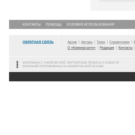
КОНТАКТЫ
ПОМОЩЬ
УСЛОВИЯ ИСПОЛЬЗОВАНИЯ
ОБРАТНАЯ СВЯЗЬ
Архив
Авторы
Темы
Справочники
О «Коммерсанте»
Редакция
Контакты
МАТЕРИАЛЫ С ТАКОЙ МЕТКОЙ, ПАРТНЕРСКИЕ ПРОЕКТЫ И НОВОСТИ
КОМПАНИЙ ОПУБЛИКОВАНЫ НА КОММЕРЧЕСКОЙ ОСНОВЕ