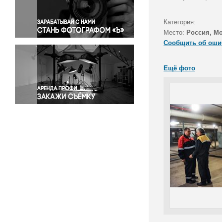
Правосудие
Происшествия и конфликты
Категория:
Религия
Место:
Россия, М
Сообщить об оши
Светская жизнь
Спорт
Ещё фото
Экология
Экономика и бизнес