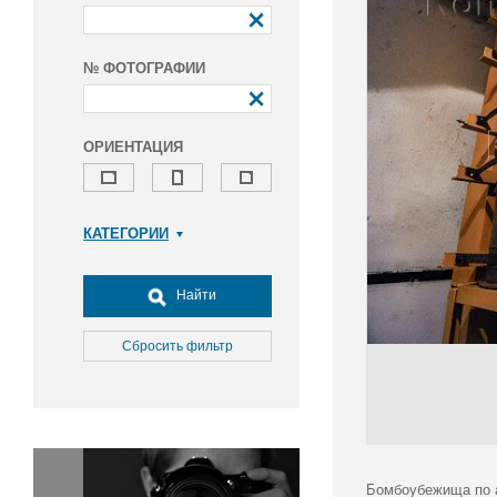
№ ФОТОГРАФИИ
ОРИЕНТАЦИЯ
КАТЕГОРИИ
Армия и ВПК
Досуг, туризм и отдых
Найти
Культура
Медицина
Сбросить фильтр
Наука
Образование
Общество
Окружающая среда
Политика
Бомбоубежища по а