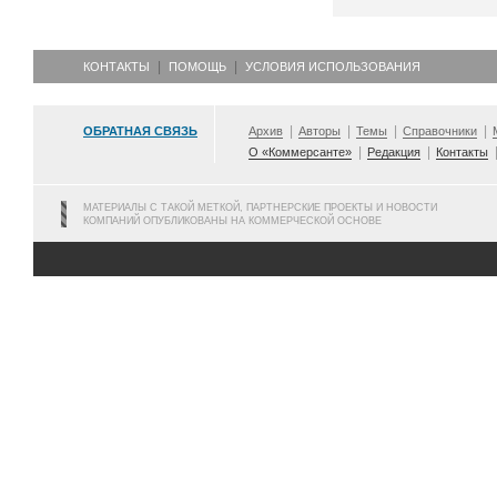
КОНТАКТЫ
ПОМОЩЬ
УСЛОВИЯ ИСПОЛЬЗОВАНИЯ
ОБРАТНАЯ СВЯЗЬ
Архив
Авторы
Темы
Справочники
О «Коммерсанте»
Редакция
Контакты
МАТЕРИАЛЫ С ТАКОЙ МЕТКОЙ, ПАРТНЕРСКИЕ ПРОЕКТЫ И НОВОСТИ
КОМПАНИЙ ОПУБЛИКОВАНЫ НА КОММЕРЧЕСКОЙ ОСНОВЕ