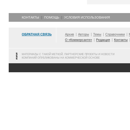
КОНТАКТЫ
ПОМОЩЬ
УСЛОВИЯ ИСПОЛЬЗОВАНИЯ
ОБРАТНАЯ СВЯЗЬ
Архив
Авторы
Темы
Справочники
О «Коммерсанте»
Редакция
Контакты
МАТЕРИАЛЫ С ТАКОЙ МЕТКОЙ, ПАРТНЕРСКИЕ ПРОЕКТЫ И НОВОСТИ
КОМПАНИЙ ОПУБЛИКОВАНЫ НА КОММЕРЧЕСКОЙ ОСНОВЕ