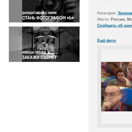
Правосудие
Происшествия и конфликты
Категория:
Эконом
Религия
Место:
Россия, Мо
Сообщить об оши
Светская жизнь
Спорт
Ещё фото
Экология
Экономика и бизнес