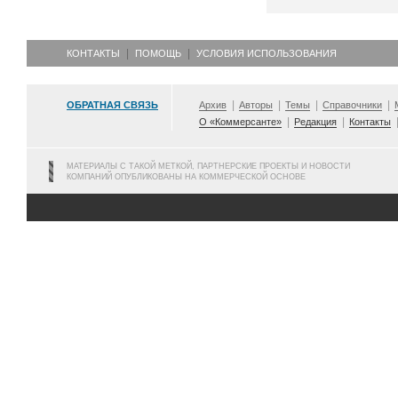
КОНТАКТЫ
ПОМОЩЬ
УСЛОВИЯ ИСПОЛЬЗОВАНИЯ
ОБРАТНАЯ СВЯЗЬ
Архив
Авторы
Темы
Справочники
О «Коммерсанте»
Редакция
Контакты
МАТЕРИАЛЫ С ТАКОЙ МЕТКОЙ, ПАРТНЕРСКИЕ ПРОЕКТЫ И НОВОСТИ
КОМПАНИЙ ОПУБЛИКОВАНЫ НА КОММЕРЧЕСКОЙ ОСНОВЕ