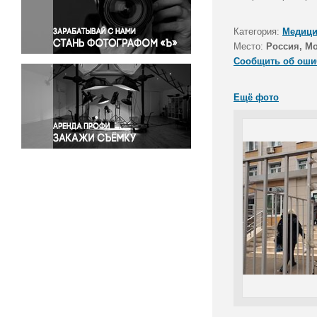
Правосудие
Происшествия и конфликты
Категория:
Медици
Религия
Место:
Россия, М
Сообщить об оши
Светская жизнь
Спорт
Ещё фото
Экология
Экономика и бизнес