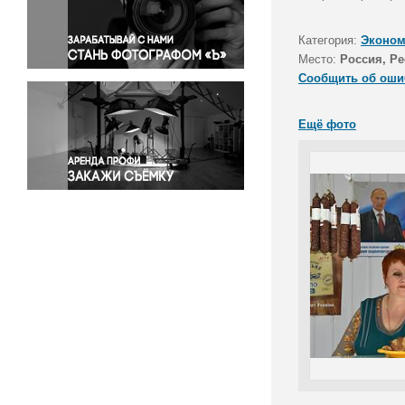
Правосудие
Происшествия и конфликты
Категория:
Эконом
Религия
Место:
Россия, Р
Сообщить об оши
Светская жизнь
Спорт
Ещё фото
Экология
Экономика и бизнес