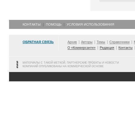
КОНТАКТЫ
ПОМОЩЬ
УСЛОВИЯ ИСПОЛЬЗОВАНИЯ
ОБРАТНАЯ СВЯЗЬ
Архив
Авторы
Темы
Справочники
О «Коммерсанте»
Редакция
Контакты
МАТЕРИАЛЫ С ТАКОЙ МЕТКОЙ, ПАРТНЕРСКИЕ ПРОЕКТЫ И НОВОСТИ
КОМПАНИЙ ОПУБЛИКОВАНЫ НА КОММЕРЧЕСКОЙ ОСНОВЕ