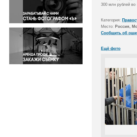
Правосудие
300 млн рублей во
Происшествия и конфликты
Религия
Категория:
Правос
Место:
Россия, М
Светская жизнь
Сообщить об оши
Спорт
Экология
Ещё фото
Экономика и бизнес