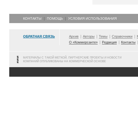
КОНТАКТЫ
ПОМОЩЬ
УСЛОВИЯ ИСПОЛЬЗОВАНИЯ
ОБРАТНАЯ СВЯЗЬ
Архив
Авторы
Темы
Справочники
О «Коммерсанте»
Редакция
Контакты
МАТЕРИАЛЫ С ТАКОЙ МЕТКОЙ, ПАРТНЕРСКИЕ ПРОЕКТЫ И НОВОСТИ
КОМПАНИЙ ОПУБЛИКОВАНЫ НА КОММЕРЧЕСКОЙ ОСНОВЕ