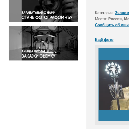
Правосудие
Происшествия и конфликты
Категория:
Эконом
Религия
Место:
Россия, М
Сообщить об оши
Светская жизнь
Спорт
Ещё фото
Экология
Экономика и бизнес