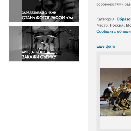
Правосудие
особенностями раз
Происшествия и конфликты
Религия
Категория:
Образо
Место:
Россия, М
Светская жизнь
Сообщить об оши
Спорт
Экология
Ещё фото
Экономика и бизнес