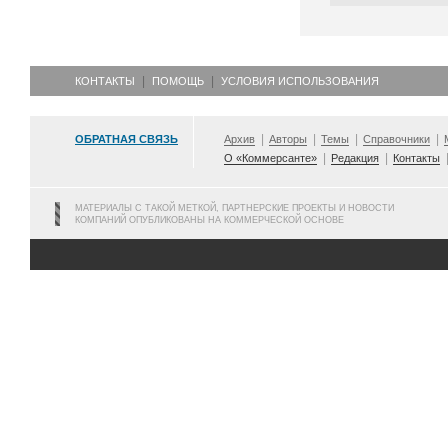
КОНТАКТЫ
ПОМОЩЬ
УСЛОВИЯ ИСПОЛЬЗОВАНИЯ
ОБРАТНАЯ СВЯЗЬ
Архив
Авторы
Темы
Справочники
О «Коммерсанте»
Редакция
Контакты
МАТЕРИАЛЫ С ТАКОЙ МЕТКОЙ, ПАРТНЕРСКИЕ ПРОЕКТЫ И НОВОСТИ
КОМПАНИЙ ОПУБЛИКОВАНЫ НА КОММЕРЧЕСКОЙ ОСНОВЕ