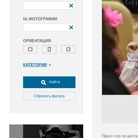
№ ФОТОГРАФИИ
ОРИЕНТАЦИЯ
КАТЕГОРИИ
Армия и ВПК
Досуг, туризм и отдых
Найти
Культура
Медицина
Сбросить фильтр
Наука
Образование
Общество
Окружающая среда
Политика
Пресс-тур по детс