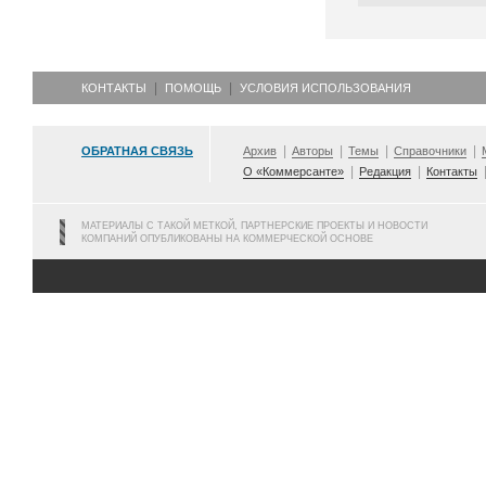
КОНТАКТЫ
ПОМОЩЬ
УСЛОВИЯ ИСПОЛЬЗОВАНИЯ
ОБРАТНАЯ СВЯЗЬ
Архив
Авторы
Темы
Справочники
О «Коммерсанте»
Редакция
Контакты
МАТЕРИАЛЫ С ТАКОЙ МЕТКОЙ, ПАРТНЕРСКИЕ ПРОЕКТЫ И НОВОСТИ
КОМПАНИЙ ОПУБЛИКОВАНЫ НА КОММЕРЧЕСКОЙ ОСНОВЕ