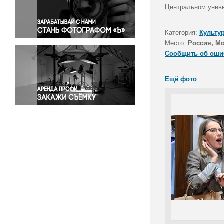
Правосудие
Центральном униве
Происшествия и конфликты
Религия
Категория:
Культу
Место:
Россия, М
Светская жизнь
Сообщить об оши
Спорт
Экология
Ещё фото
Экономика и бизнес