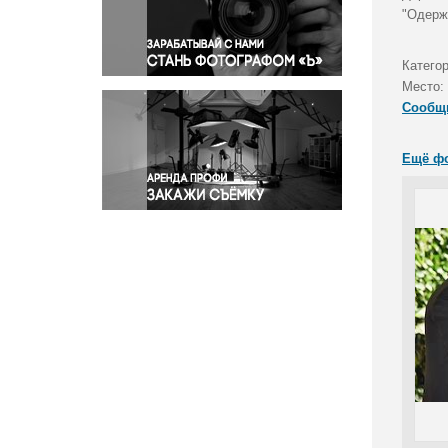
Правосудие
"Одерж
Происшествия и конфликты
Религия
Катего
Место:
Светская жизнь
Сообщ
Спорт
Экология
Ещё ф
Экономика и бизнес