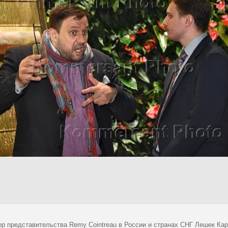
ор представительства Remy Cointreau в России и странах СНГ Лешек Ка