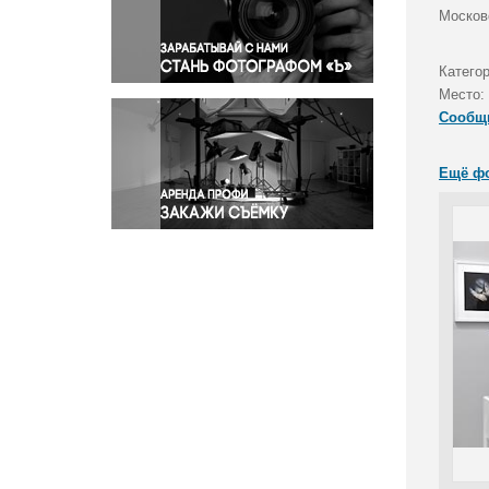
Правосудие
Москов
Происшествия и конфликты
Религия
Катего
Место:
Светская жизнь
Сообщ
Спорт
Экология
Ещё ф
Экономика и бизнес