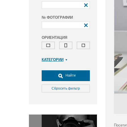
№ ФОТОГРАФИИ
ОРИЕНТАЦИЯ
КАТЕГОРИИ
Армия и ВПК
Досуг, туризм и отдых
Найти
Культура
Медицина
Сбросить фильтр
Наука
Образование
Общество
Окружающая среда
Политика
Посети