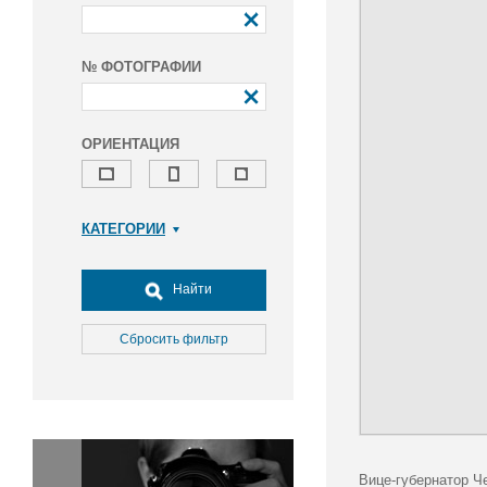
№ ФОТОГРАФИИ
ОРИЕНТАЦИЯ
КАТЕГОРИИ
Армия и ВПК
Досуг, туризм и отдых
Найти
Культура
Медицина
Сбросить фильтр
Наука
Образование
Общество
Окружающая среда
Политика
Вице-губернатор Ч