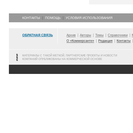
КОНТАКТЫ
ПОМОЩЬ
УСЛОВИЯ ИСПОЛЬЗОВАНИЯ
ОБРАТНАЯ СВЯЗЬ
Архив
Авторы
Темы
Справочники
О «Коммерсанте»
Редакция
Контакты
МАТЕРИАЛЫ С ТАКОЙ МЕТКОЙ, ПАРТНЕРСКИЕ ПРОЕКТЫ И НОВОСТИ
КОМПАНИЙ ОПУБЛИКОВАНЫ НА КОММЕРЧЕСКОЙ ОСНОВЕ