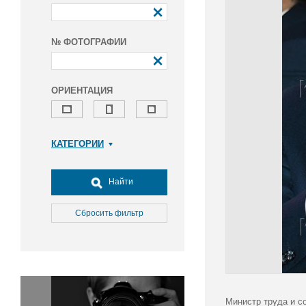
№ ФОТОГРАФИИ
ОРИЕНТАЦИЯ
КАТЕГОРИИ
Армия и ВПК
Досуг, туризм и отдых
Найти
Культура
Медицина
Сбросить фильтр
Наука
Образование
Общество
Окружающая среда
Политика
Министр труда и с