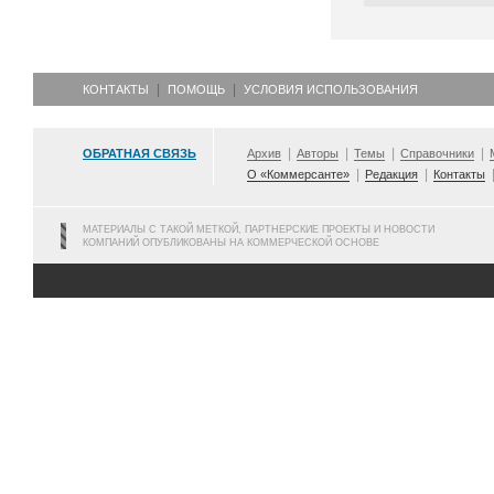
КОНТАКТЫ
ПОМОЩЬ
УСЛОВИЯ ИСПОЛЬЗОВАНИЯ
ОБРАТНАЯ СВЯЗЬ
Архив
Авторы
Темы
Справочники
О «Коммерсанте»
Редакция
Контакты
МАТЕРИАЛЫ С ТАКОЙ МЕТКОЙ, ПАРТНЕРСКИЕ ПРОЕКТЫ И НОВОСТИ
КОМПАНИЙ ОПУБЛИКОВАНЫ НА КОММЕРЧЕСКОЙ ОСНОВЕ