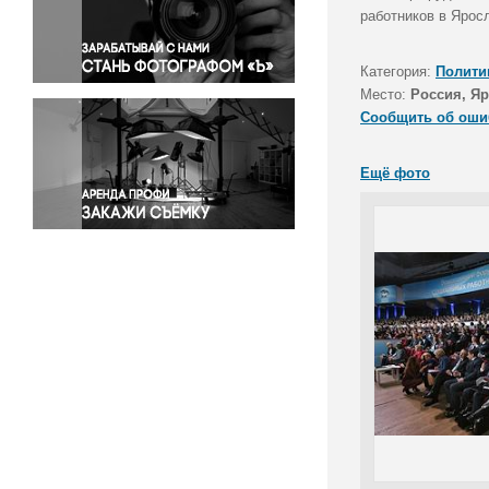
Правосудие
работников в Ярос
Происшествия и конфликты
Религия
Категория:
Полити
Место:
Россия, Яр
Светская жизнь
Сообщить об оши
Спорт
Экология
Ещё фото
Экономика и бизнес