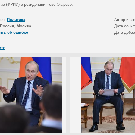
тив (ФРИИ) в резиденции Ново-Огарево.
рия:
Политика
Автор и аг
Россия, Москва
Дата собы
ить об ошибке
Дата доба
ото