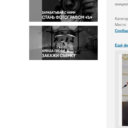
Правосудие
инициа
Происшествия и конфликты
Религия
Катего
Место:
Светская жизнь
Сообщ
Спорт
Экология
Ещё ф
Экономика и бизнес