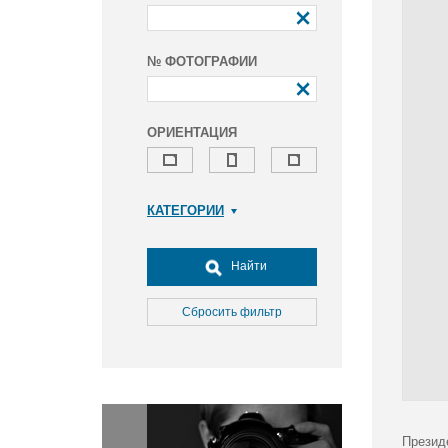
№ ФОТОГРАФИИ
ОРИЕНТАЦИЯ
КАТЕГОРИИ
Армия и ВПК
Досуг, туризм и отдых
Найти
Культура
Медицина
Сбросить фильтр
Наука
Образование
Общество
Окружающая среда
Политика
Презид