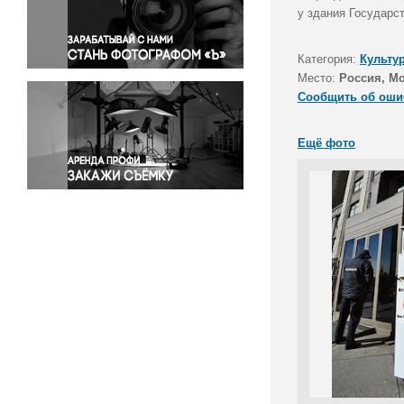
Правосудие
у здания Государс
Происшествия и конфликты
Религия
Категория:
Культу
Место:
Россия, М
Светская жизнь
Сообщить об оши
Спорт
Экология
Ещё фото
Экономика и бизнес