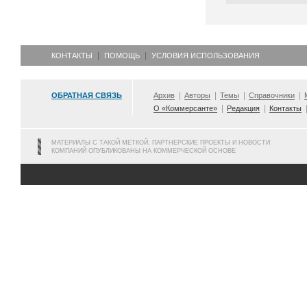
КОНТАКТЫ
ПОМОЩЬ
УСЛОВИЯ ИСПОЛЬЗОВАНИЯ
ОБРАТНАЯ СВЯЗЬ
Архив
Авторы
Темы
Справочники
О «Коммерсанте»
Редакция
Контакты
МАТЕРИАЛЫ С ТАКОЙ МЕТКОЙ, ПАРТНЕРСКИЕ ПРОЕКТЫ И НОВОСТИ
КОМПАНИЙ ОПУБЛИКОВАНЫ НА КОММЕРЧЕСКОЙ ОСНОВЕ