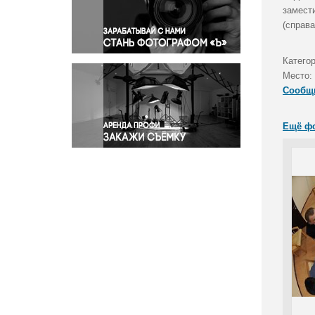
Правосудие
замест
(справ
Происшествия и конфликты
Религия
Катего
Светская жизнь
Место:
Спорт
Сообщ
Экология
Экономика и бизнес
Ещё ф