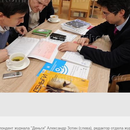
пондент журнала "Деньги" Александр Зотин (слева), редактор отдела жу