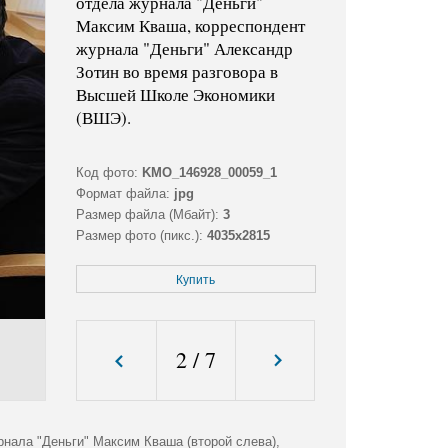
отдела журнала "Деньги"
Максим Кваша, корреспондент
журнала "Деньги" Александр
Зотин во время разговора в
Высшей Школе Экономики
(ВШЭ).
Код фото:
KMO_146928_00059_1
Формат файла:
jpg
Размер файла (Мбайт):
3
Размер фото (пикс.):
4035x2815
Купить
2
/
7
рнала "Деньги" Максим Кваша (второй слева),