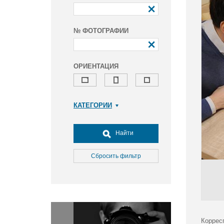
№ ФОТОГРАФИИ
ОРИЕНТАЦИЯ
КАТЕГОРИИ
Армия и ВПК
Досуг, туризм и отдых
Найти
Культура
Медицина
Сбросить фильтр
Наука
Образование
Общество
Окружающая среда
Политика
Коррес