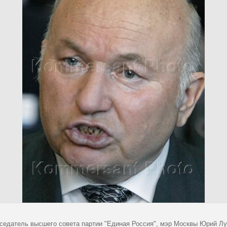
седатель высшего совета партии "Единая Россия", мэр Москвы Юрий Лу