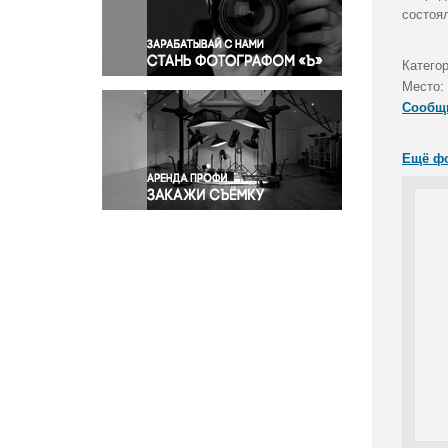
Правосудие
состоял
Происшествия и конфликты
Религия
Категор
Место:
Светская жизнь
Сообщ
Спорт
Экология
Ещё ф
Экономика и бизнес