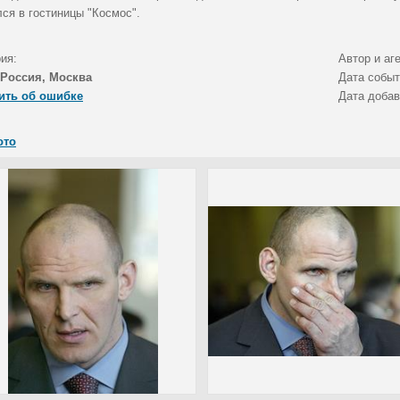
ся в гостиницы "Космос".
ия:
Автор и аг
Россия, Москва
Дата собы
ить об ошибке
Дата доба
ото