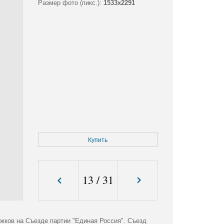
Размер фото (пикс.):
1533x2291
Купить
13
/
31
жков на Съезде партии "Единая Россия". Съезд