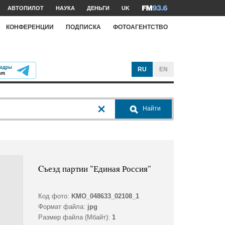
АВТОПИЛОТ
НАУКА
ДЕНЬГИ
UK
КОНФЕРЕНЦИИ
ПОДПИСКА
ФОТОАГЕНТСТВО
RU
EN
Найти
Cъезд партии "Единая Россия"
Код фото:
KMO_048633_02108_1
Формат файла:
jpg
Размер файла (Мбайт):
1