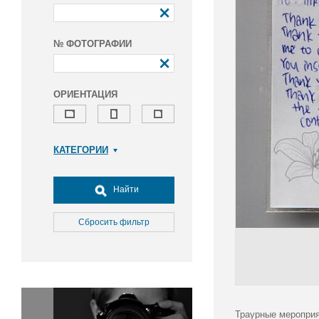
№ ФОТОГРАФИИ
ОРИЕНТАЦИЯ
КАТЕГОРИИ
Армия и ВПК
Досуг, туризм и отдых
Найти
Культура
Медицина
Сбросить фильтр
Наука
Образование
Общество
Окружающая среда
Политика
Траурные мероприя