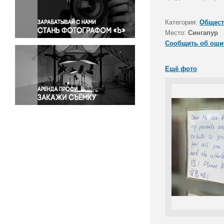
Правосудие
Происшествия и конфликты
Категория:
Общест
Религия
Место:
Сингапур
Сообщить об оши
Светская жизнь
Спорт
Ещё фото
Экология
Экономика и бизнес