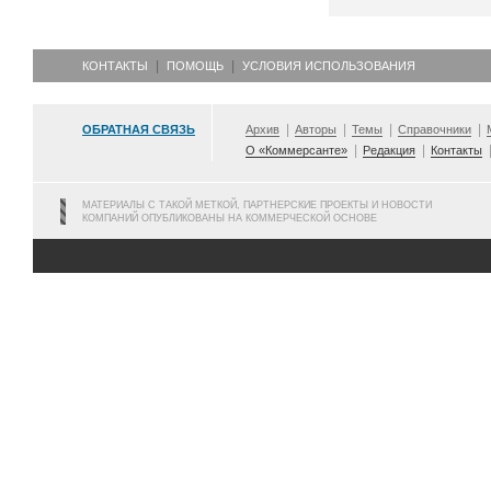
КОНТАКТЫ
ПОМОЩЬ
УСЛОВИЯ ИСПОЛЬЗОВАНИЯ
ОБРАТНАЯ СВЯЗЬ
Архив
Авторы
Темы
Справочники
О «Коммерсанте»
Редакция
Контакты
МАТЕРИАЛЫ С ТАКОЙ МЕТКОЙ, ПАРТНЕРСКИЕ ПРОЕКТЫ И НОВОСТИ
КОМПАНИЙ ОПУБЛИКОВАНЫ НА КОММЕРЧЕСКОЙ ОСНОВЕ