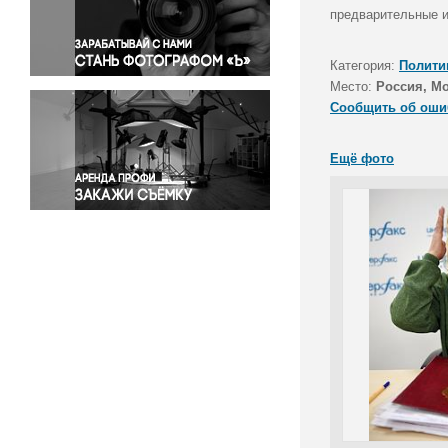
Правосудие
предварительные и
Происшествия и конфликты
Религия
Категория:
Полити
Место:
Россия, М
Светская жизнь
Сообщить об оши
Спорт
Экология
Ещё фото
Экономика и бизнес