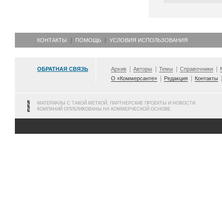
КОНТАКТЫ
ПОМОЩЬ
УСЛОВИЯ ИСПОЛЬЗОВАНИЯ
ОБРАТНАЯ СВЯЗЬ
Архив
Авторы
Темы
Справочники
О «Коммерсанте»
Редакция
Контакты
МАТЕРИАЛЫ С ТАКОЙ МЕТКОЙ, ПАРТНЕРСКИЕ ПРОЕКТЫ И НОВОСТИ
КОМПАНИЙ ОПУБЛИКОВАНЫ НА КОММЕРЧЕСКОЙ ОСНОВЕ