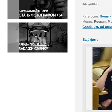
Правосудие
заседания.
Происшествия и конфликты
Религия
Категория:
Полити
Место:
Россия, М
Светская жизнь
Сообщить об оши
Спорт
Экология
Ещё фото
Экономика и бизнес