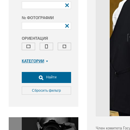
№ ФОТОГРАФИИ
ОРИЕНТАЦИЯ
КАТЕГОРИИ
Армия и ВПК
Досуг, туризм и отдых
Найти
Культура
Медицина
Сбросить фильтр
Наука
Образование
Общество
Окружающая среда
Политика
Член комитета Гос