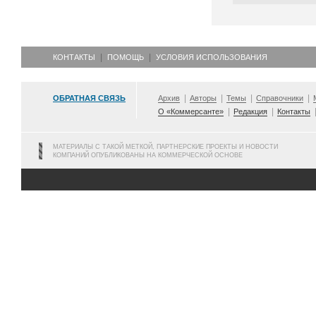
КОНТАКТЫ
ПОМОЩЬ
УСЛОВИЯ ИСПОЛЬЗОВАНИЯ
ОБРАТНАЯ СВЯЗЬ
Архив
Авторы
Темы
Справочники
О «Коммерсанте»
Редакция
Контакты
МАТЕРИАЛЫ С ТАКОЙ МЕТКОЙ, ПАРТНЕРСКИЕ ПРОЕКТЫ И НОВОСТИ
КОМПАНИЙ ОПУБЛИКОВАНЫ НА КОММЕРЧЕСКОЙ ОСНОВЕ