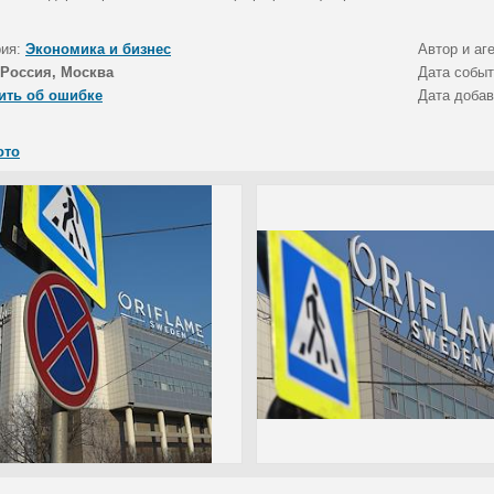
рия:
Экономика и бизнес
Автор и аг
Россия, Москва
Дата собы
ить об ошибке
Дата доба
ото