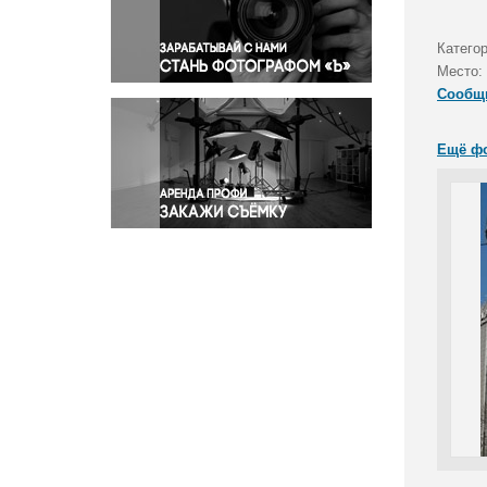
Правосудие
Происшествия и конфликты
Катего
Религия
Место:
Сообщ
Светская жизнь
Спорт
Ещё ф
Экология
Экономика и бизнес