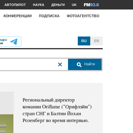
АВТОПИЛОТ
НАУКА
ДЕНЬГИ
UK
КОНФЕРЕНЦИИ
ПОДПИСКА
ФОТОАГЕНТСТВО
RU
EN
Найти
Региональный директор
комании Oriflame ("Орифлэйм")
стран СНГ и Балтии Йохан
Розенберг во время интервью.