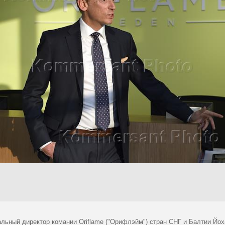
альный директор комании Oriflame ("Орифлэйм") стран СНГ и Балтии Йох