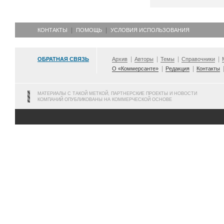
КОНТАКТЫ
ПОМОЩЬ
УСЛОВИЯ ИСПОЛЬЗОВАНИЯ
ОБРАТНАЯ СВЯЗЬ
Архив
Авторы
Темы
Справочники
О «Коммерсанте»
Редакция
Контакты
МАТЕРИАЛЫ С ТАКОЙ МЕТКОЙ, ПАРТНЕРСКИЕ ПРОЕКТЫ И НОВОСТИ
КОМПАНИЙ ОПУБЛИКОВАНЫ НА КОММЕРЧЕСКОЙ ОСНОВЕ