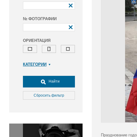
№ ФОТОГРАФИИ
ОРИЕНТАЦИЯ
КАТЕГОРИИ
Армия и ВПК
Досуг, туризм и отдых
Найти
Культура
Медицина
Сбросить фильтр
Наука
Образование
Общество
Окружающая среда
Политика
Празднование годо