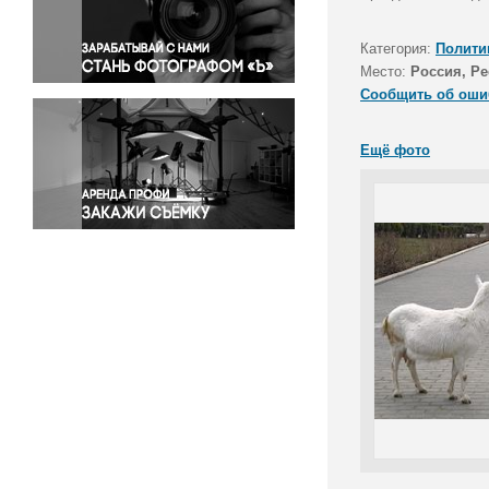
Правосудие
Происшествия и конфликты
Категория:
Полити
Религия
Место:
Россия, Р
Сообщить об оши
Светская жизнь
Спорт
Ещё фото
Экология
Экономика и бизнес