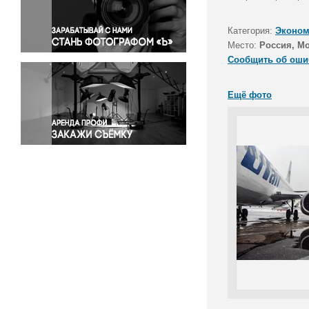
Правосудие
Происшествия и конфликты
Категория:
Эконом
Религия
Место:
Россия, М
Сообщить об оши
Светская жизнь
Спорт
Ещё фото
Экология
Экономика и бизнес