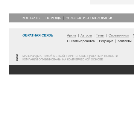
КОНТАКТЫ
ПОМОЩЬ
УСЛОВИЯ ИСПОЛЬЗОВАНИЯ
ОБРАТНАЯ СВЯЗЬ
Архив
Авторы
Темы
Справочники
О «Коммерсанте»
Редакция
Контакты
МАТЕРИАЛЫ С ТАКОЙ МЕТКОЙ, ПАРТНЕРСКИЕ ПРОЕКТЫ И НОВОСТИ
КОМПАНИЙ ОПУБЛИКОВАНЫ НА КОММЕРЧЕСКОЙ ОСНОВЕ